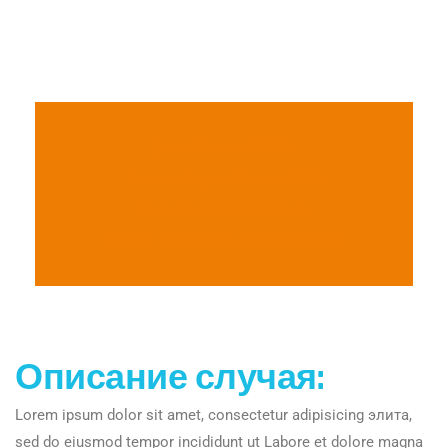
Дата:
20 июня 2019 г.
Клиент:
Группа Envato, США
Категория:
Образование
Адрес:
2946 Ангус-роуд, Нью-Йорк
Описание случая:
Lorem ipsum dolor sit amet, consectetur adipisicing элита,
sed do eiusmod tempor incididunt ut Labore et dolore magna