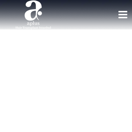
Team Member
GREFFE DE CHEVEUX APLUS
>
MEMBRES DE L'ÉQUIPE
>
JOYEUX
ANDERSON