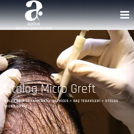
Otolog Micro Greft
APLUS HAIR TRANSPLANT
>
SERVICES
>
SAÇ TEDAVILERI
>
OTOLOG
MICRO GREFT