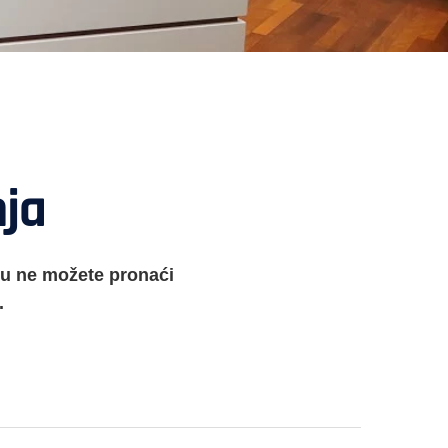
nja
ku ne možete pronaći
.