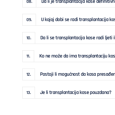
Da li je transplantacija kose definitiv
08.
U kojoj dobi se radi transplantacija ko
09.
Da li se transplantacija kose radi ljeti i
10.
Ko ne može da ima transplantaciju ko
11.
Postoji li mogućnost da kosa presađen
12.
Je li transplantacija kose pouzdana?
13.