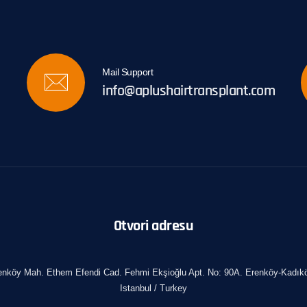
Mail Support
info@aplushairtransplant.com
Otvori adresu
enköy Mah. Ethem Efendi Cad. Fehmi Ekşioğlu Apt. No: 90A. Erenköy-Kadıkö
Istanbul / Turkey