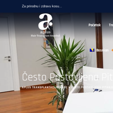
Za prirodnu i zdravu kosu...
Početak
Tr
Bosnian
Često Postavljena Pi
APLUS TRANSPLANTACIJA KOSE
>
ČESTO POSTAVLJENA PITANJ