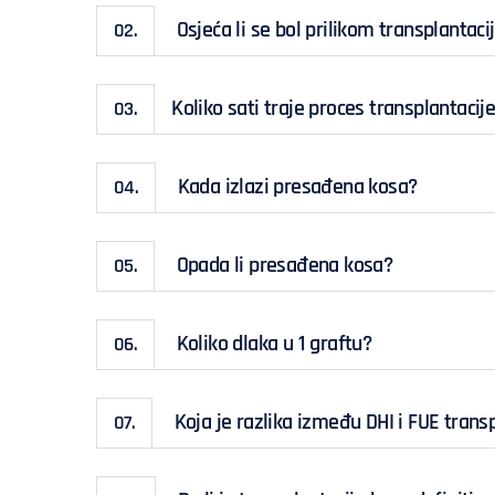
Osjeća li se bol prilikom transplantaci
02.
Koliko sati traje proces transplantacij
03.
Kada izlazi presađena kosa?
04.
Opada li presađena kosa?
05.
Koliko dlaka u 1 graftu?
06.
Koja je razlika između DHI i FUE trans
07.