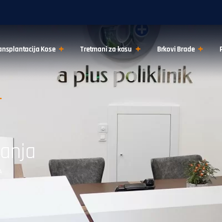
ansplantacija Kose
Tretmani za kosu
Brkovi Brade
tanja
A