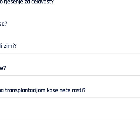
no rješenje za ćelavost?
se?
li zimi?
se?
a transplantacijom kose neće rasti?