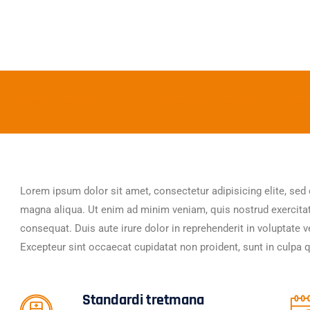
Klijent:
Envato grupa, SAD
kategorija:
operacija
Adre
Lorem ipsum dolor sit amet, consectetur adipisicing elite, sed
magna aliqua. Ut enim ad minim veniam, quis nostrud exercita
consequat. Duis aute irure dolor in reprehenderit in voluptate ve
Excepteur sint occaecat cupidatat non proident, sunt in culpa q
Standardi tretmana