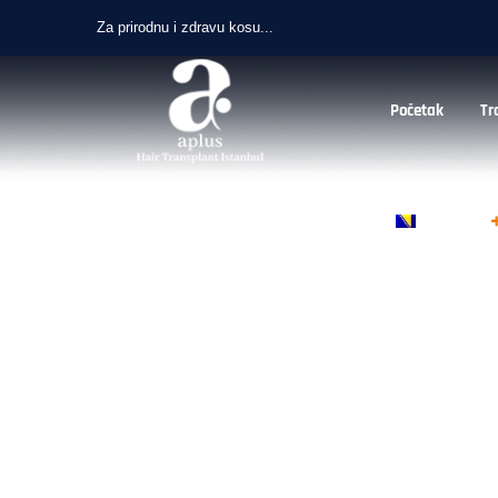
Za prirodnu i zdravu kosu...
Početak
Tr
Bosnian
Transplantacija srca
APLUS TRANSPLANTACIJA KOSE
>
PORTFOLIO
>
OPERACIJA
>
T