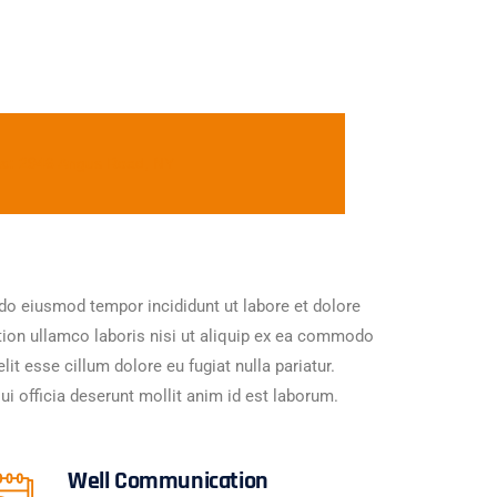
sa:
2946 Angus Road, NY
 do eiusmod tempor incididunt ut labore et dolore
tion ullamco laboris nisi ut aliquip ex ea commodo
lit esse cillum dolore eu fugiat nulla pariatur.
ui officia deserunt mollit anim id est laborum.
Well Communication