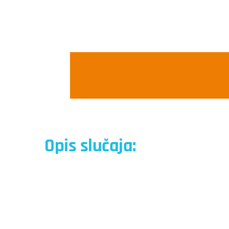
Datum:
20. juna 2019
Opis slučaja: