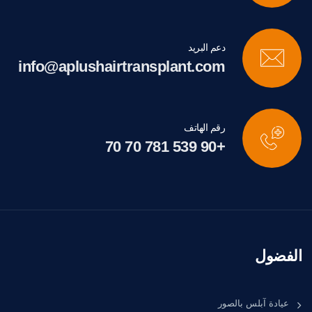
دعم البريد
info@aplushairtransplant.com
رقم الهاتف
+90 539 781 70 70
الفضول
عيادة آبلس بالصور