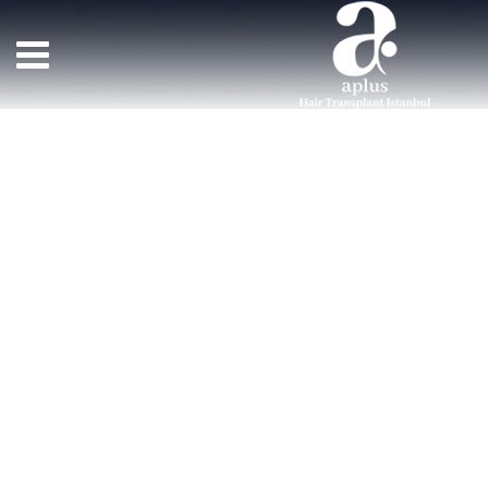
خطى
لى
لمحتوى
طبي
زراعة الشعر APLUS
>
مَلَفّ
>
طبي